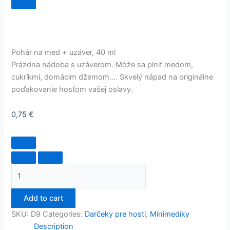
Pohár na med + uzáver, 40 ml
Prázdna nádoba s uzáverom. Môže sa plniť medom,
cukríkmi, domácim džemom…. Skvelý nápad na originálne
poďakovanie hosťom vašej oslavy.
0,75
€
Add to cart
SKU:
D9
Categories:
Darčeky pre hosti
,
Minimedíky
Description