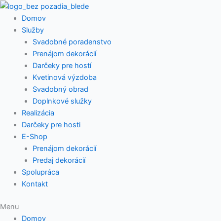
Preskočiť
Pohár
na
na
Domov
obsah
med
Služby
+
Svadobné poradenstvo
uzáver,
Prenájom dekorácií
40
Darčeky pre hostí
ml
Kvetinová výzdoba
quantity
Svadobný obrad
Doplnkové služky
Realizácia
Darčeky pre hosti
E-Shop
Prenájom dekorácií
Predaj dekorácií
Spolupráca
Kontakt
Menu
Domov