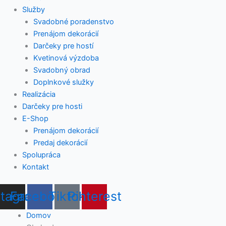
Služby
Svadobné poradenstvo
Prenájom dekorácií
Darčeky pre hostí
Kvetinová výzdoba
Svadobný obrad
Doplnkové služky
Realizácia
Darčeky pre hosti
E-Shop
Prenájom dekorácií
Predaj dekorácií
Spolupráca
Kontakt
stagram
Facebook
Tiktok
Pinterest
Domov