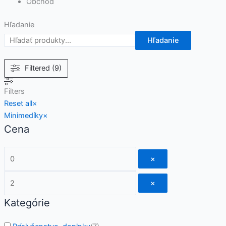
Obchod
Hľadanie
Hľadanie
Filtered (9)
Filters
Reset all
×
Minimedíky
×
Cena
×
×
Kategórie