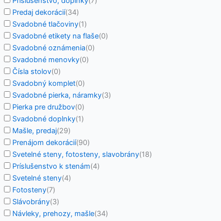
Príslušenstvo, doplnky
(
7
)
Predaj dekorácií
(
34
)
Svadobné tlačoviny
(
1
)
Svadobné etikety na flaše
(
0
)
Svadobné oznámenia
(
0
)
Svadobné menovky
(
0
)
Čísla stolov
(
0
)
Svadobný komplet
(
0
)
Svadobné pierka, náramky
(
3
)
Pierka pre družbov
(
0
)
Svadobné doplnky
(
1
)
Mašle, predaj
(
29
)
Prenájom dekorácií
(
90
)
Svetelné steny, fotosteny, slavobrány
(
18
)
Príslušenstvo k stenám
(
4
)
Svetelné steny
(
4
)
Fotosteny
(
7
)
Slávobrány
(
3
)
Návleky, prehozy, mašle
(
34
)