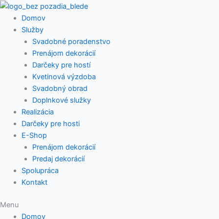
Preskočiť
na
Domov
obsah
Služby
Svadobné poradenstvo
Prenájom dekorácií
Darčeky pre hostí
Kvetinová výzdoba
Svadobný obrad
Doplnkové služky
Realizácia
Darčeky pre hosti
E-Shop
Prenájom dekorácií
Predaj dekorácií
Spolupráca
Kontakt
Menu
Domov