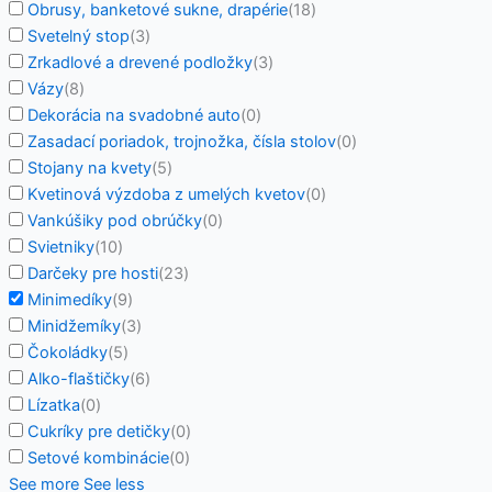
Obrusy, banketové sukne, drapérie
(
18
)
Svetelný stop
(
3
)
Zrkadlové a drevené podložky
(
3
)
Vázy
(
8
)
Dekorácia na svadobné auto
(
0
)
Zasadací poriadok, trojnožka, čísla stolov
(
0
)
Stojany na kvety
(
5
)
Kvetinová výzdoba z umelých kvetov
(
0
)
Vankúšiky pod obrúčky
(
0
)
Svietniky
(
10
)
Darčeky pre hosti
(
23
)
Minimedíky
(
9
)
Minidžemíky
(
3
)
Čokoládky
(
5
)
Alko-flaštičky
(
6
)
Lízatka
(
0
)
Cukríky pre detičky
(
0
)
Setové kombinácie
(
0
)
See more
See less