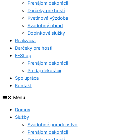
Prenájom dekorácií
Darčeky pre hostí
Kvetinová výzdoba
Svadobný obrad
Doplnkové služky
Realizácia
Darčeky pre hosti
E-Shop
Prenájom dekorácií
Predaj dekorácií
Spolupráca
Kontakt
Menu
Domov
Služby
Svadobné poradenstvo
Prenájom dekorácií
Darčeky pre hostí