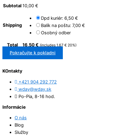
Subtotal
10,00
€
Dpd kuriér:
6,50
€
Shipping
Balík na poštu:
7,00
€
Osobný odber
Total
16,50
€
(includes
1,67
€
20%)
Pokračujte k pokladni
KOntakty
+421 904 292 772
wday@wday.sk
Po-Pia, 8-16 hod.
Informácie
O nás
Blog
Služby