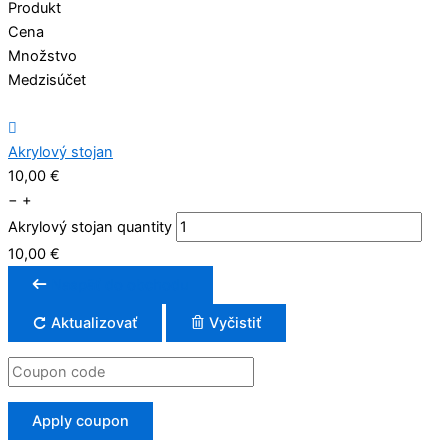
Produkt
Cena
Množstvo
Medzisúčet
Akrylový stojan
10,00
€
−
+
Akrylový stojan quantity
10,00
€
Naspäť do obchodu
Aktualizovať
Vyčistiť
Apply coupon