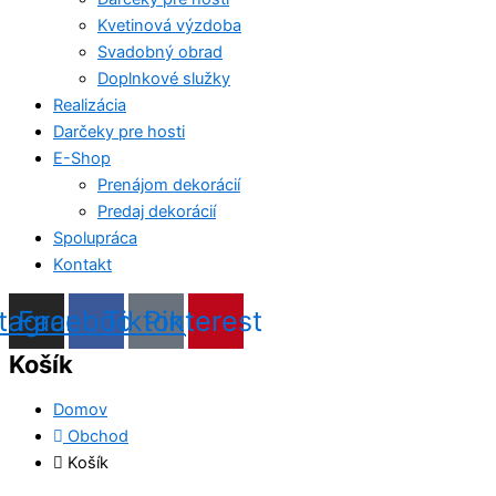
Kvetinová výzdoba
Svadobný obrad
Doplnkové služky
Realizácia
Darčeky pre hosti
E-Shop
Prenájom dekorácií
Predaj dekorácií
Spolupráca
Kontakt
stagram
Facebook
Tiktok
Pinterest
Košík
Domov
Obchod
Košík