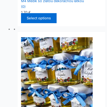
M4 Medík so zlatou dekoračnou látkou
(0)
1,70
€
Select options