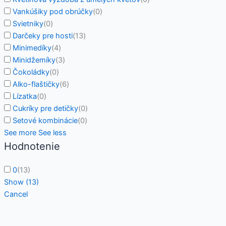
Vankúšiky pod obrúčky
(
0
)
Svietniky
(
0
)
Darčeky pre hosti
(
13
)
Minimedíky
(
4
)
Minidžemíky
(
3
)
Čokoládky
(
0
)
Alko-flaštičky
(
6
)
Lízatka
(
0
)
Cukríky pre detičky
(
0
)
Setové kombinácie
(
0
)
See more
See less
Hodnotenie
0
(
13
)
Show
(
13
)
Cancel