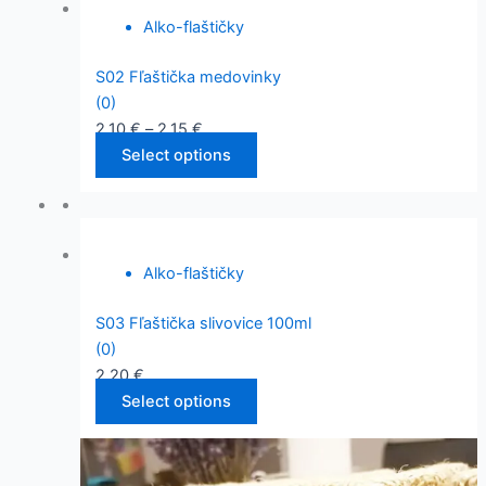
Alko-flaštičky
S02 Fľaštička medovinky
(0)
2,10
€
–
2,15
€
Select options
Alko-flaštičky
S03 Fľaštička slivovice 100ml
(0)
2,20
€
Select options