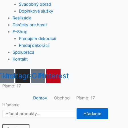
Svadobný obrad
Doplnkové služky
Realizácia
Darčeky pre hosti
E-Shop
Prenájom dekorácií
Predaj dekorácií
Spolupráca
Kontakt
Tiktok
Instagram
Gift
Pinterest
Písmo: 17
Domov
Obchod
Písmo: 17
Hľadanie
Hľadanie