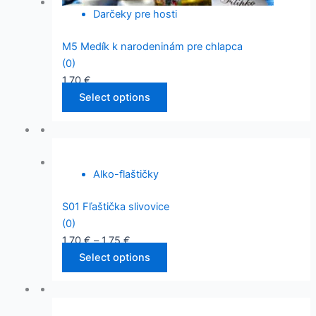
Darčeky pre hosti
M5 Medík k narodeninám pre chlapca
(0)
1,70
€
Select options
Alko-flaštičky
S01 Fľaštička slivovice
(0)
1,70
€
–
1,75
€
Select options