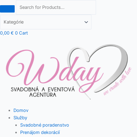
Preskočiť
na
obsah
0,00
€
0
Cart
Domov
Služby
Svadobné poradenstvo
Prenájom dekorácií