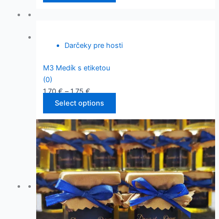
Darčeky pre hosti
M3 Medík s etiketou
(0)
1,70
€
–
1,75
€
Select options