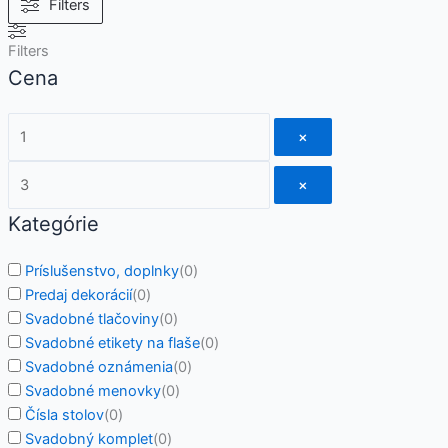
Filters
Filters
Cena
×
×
Kategórie
Príslušenstvo, doplnky
(
0
)
Predaj dekorácií
(
0
)
Svadobné tlačoviny
(
0
)
Svadobné etikety na flaše
(
0
)
Svadobné oznámenia
(
0
)
Svadobné menovky
(
0
)
Čísla stolov
(
0
)
Svadobný komplet
(
0
)