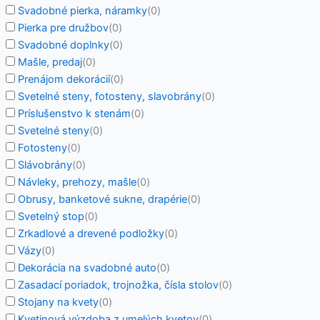
Svadobné pierka, náramky
(
0
)
Pierka pre družbov
(
0
)
Svadobné doplnky
(
0
)
Mašle, predaj
(
0
)
Prenájom dekorácií
(
0
)
Svetelné steny, fotosteny, slavobrány
(
0
)
Príslušenstvo k stenám
(
0
)
Svetelné steny
(
0
)
Fotosteny
(
0
)
Slávobrány
(
0
)
Návleky, prehozy, mašle
(
0
)
Obrusy, banketové sukne, drapérie
(
0
)
Svetelný stop
(
0
)
Zrkadlové a drevené podložky
(
0
)
Vázy
(
0
)
Dekorácia na svadobné auto
(
0
)
Zasadací poriadok, trojnožka, čísla stolov
(
0
)
Stojany na kvety
(
0
)
Kvetinová výzdoba z umelých kvetov
(
0
)