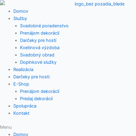
Preskočiť
na
Domov
obsah
Služby
Svadobné poradenstvo
Prenájom dekorácií
Darčeky pre hostí
Kvetinová výzdoba
Svadobný obrad
Doplnkové služky
Realizácia
Darčeky pre hosti
E-Shop
Prenájom dekorácií
Predaj dekorácií
Spolupráca
Kontakt
Menu
Domov