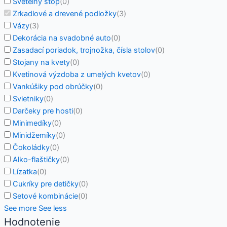
Svetelný stop
(
0
)
Zrkadlové a drevené podložky
(
3
)
Vázy
(
3
)
Dekorácia na svadobné auto
(
0
)
Zasadací poriadok, trojnožka, čísla stolov
(
0
)
Stojany na kvety
(
0
)
Kvetinová výzdoba z umelých kvetov
(
0
)
Vankúšiky pod obrúčky
(
0
)
Svietniky
(
0
)
Darčeky pre hosti
(
0
)
Minimedíky
(
0
)
Minidžemíky
(
0
)
Čokoládky
(
0
)
Alko-flaštičky
(
0
)
Lízatka
(
0
)
Cukríky pre detičky
(
0
)
Setové kombinácie
(
0
)
See more
See less
Hodnotenie