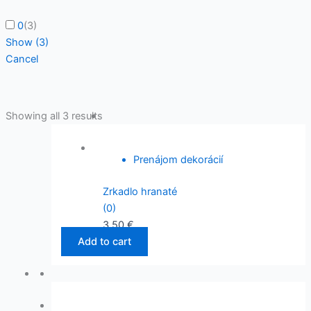
0
(
3
)
Show
(
3
)
Cancel
Showing all 3 results
Prenájom dekorácií
Zrkadlo hranaté
(0)
3,50
€
Add to cart