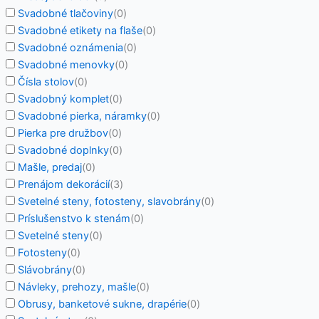
Svadobné tlačoviny
(
0
)
Svadobné etikety na flaše
(
0
)
Svadobné oznámenia
(
0
)
Svadobné menovky
(
0
)
Čísla stolov
(
0
)
Svadobný komplet
(
0
)
Svadobné pierka, náramky
(
0
)
Pierka pre družbov
(
0
)
Svadobné doplnky
(
0
)
Mašle, predaj
(
0
)
Prenájom dekorácií
(
3
)
Svetelné steny, fotosteny, slavobrány
(
0
)
Príslušenstvo k stenám
(
0
)
Svetelné steny
(
0
)
Fotosteny
(
0
)
Slávobrány
(
0
)
Návleky, prehozy, mašle
(
0
)
Obrusy, banketové sukne, drapérie
(
0
)