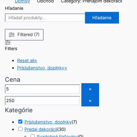
Domov
Obchod
Category: Prenájom dekorácií
Hľadanie
Hľadanie
Filtered (7)
Filters
Reset all
×
Príslušenstvo, doplnky
×
Cena
×
×
Kategórie
Príslušenstvo, doplnky
(
7
)
Predaj dekorácií
(
30
)
Svadobné tlačoviny
(
0
)