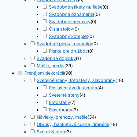
Svadobné etikety na flaše
(
0
)
Svadobné oznámenia
(
0
)
Svadobné menovky
(
0
)
Čísla stolov
(
0
)
Svadobný komplet
(
0
)
Svadobné pierka, náramky
(
0
)
Pierka pre družbov
(
0
)
Svadobné doplnky
(
1
)
Mašle, predaj
(
29
)
Prenájom dekorácií
(
90
)
Svetelné steny, fotosteny, slavobrány
(
18
)
Príslušenstvo k stenám
(
4
)
Svetelné steny
(
4
)
Fotosteny
(
7
)
Slávobrány
(
3
)
Návleky, prehozy, mašle
(
34
)
Obrusy, banketové sukne, drapérie
(
18
)
Svetelný stop
(
3
)