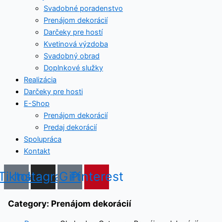
Svadobné poradenstvo
Prenájom dekorácií
Darčeky pre hostí
Kvetinová výzdoba
Svadobný obrad
Doplnkové služky
Realizácia
Darčeky pre hosti
E-Shop
Prenájom dekorácií
Predaj dekorácií
Spolupráca
Kontakt
Tiktok
Instagram
Gift
Pinterest
Category: Prenájom dekorácií