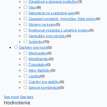
Zrkadlové a drevené podložky
(
3
)
Vázy
(
8
)
Dekorácia na svadobné auto
(
0
)
Zasadací poriadok, trojnožka, čísla stolov
(
0
)
Stojany na kvety
(
5
)
Kvetinová výzdoba z umelých kvetov
(
0
)
Vankúšiky pod obrúčky
(
0
)
Svietniky
(
10
)
Darčeky pre hosti
(
0
)
Minimedíky
(
0
)
Minidžemíky
(
0
)
Čokoládky
(
0
)
Alko-flaštičky
(
0
)
Lízatka
(
0
)
Cukríky pre detičky
(
0
)
Setové kombinácie
(
0
)
See more
See less
Hodnotenie