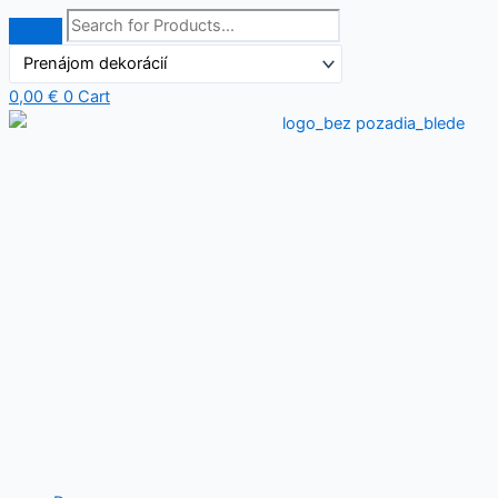
Preskočiť
na
obsah
0,00
€
0
Cart