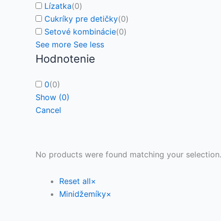
Lízatka
(
0
)
Cukríky pre detičky
(
0
)
Setové kombinácie
(
0
)
See more
See less
Hodnotenie
0
(
0
)
Show
(
0
)
Cancel
No products were found matching your selection
Reset all
×
Minidžemíky
×