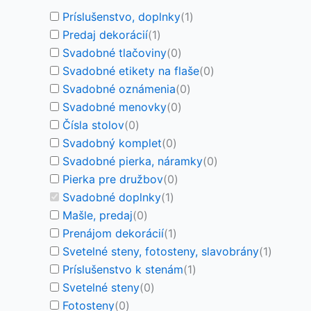
Príslušenstvo, doplnky
(
1
)
Predaj dekorácií
(
1
)
Svadobné tlačoviny
(
0
)
Svadobné etikety na flaše
(
0
)
Svadobné oznámenia
(
0
)
Svadobné menovky
(
0
)
Čísla stolov
(
0
)
Svadobný komplet
(
0
)
Svadobné pierka, náramky
(
0
)
Pierka pre družbov
(
0
)
Svadobné doplnky
(
1
)
Mašle, predaj
(
0
)
Prenájom dekorácií
(
1
)
Svetelné steny, fotosteny, slavobrány
(
1
)
Príslušenstvo k stenám
(
1
)
Svetelné steny
(
0
)
Fotosteny
(
0
)