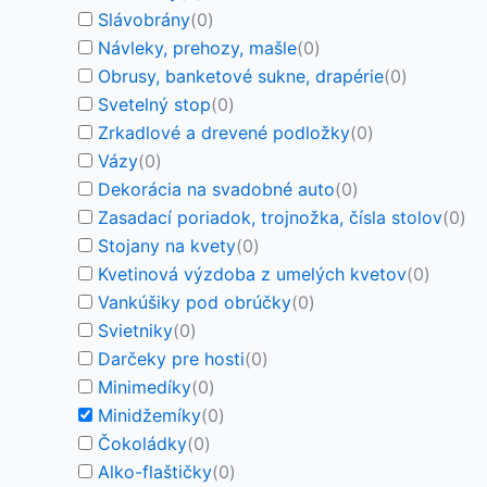
Slávobrány
(
0
)
Návleky, prehozy, mašle
(
0
)
Obrusy, banketové sukne, drapérie
(
0
)
Svetelný stop
(
0
)
Zrkadlové a drevené podložky
(
0
)
Vázy
(
0
)
Dekorácia na svadobné auto
(
0
)
Zasadací poriadok, trojnožka, čísla stolov
(
0
)
Stojany na kvety
(
0
)
Kvetinová výzdoba z umelých kvetov
(
0
)
Vankúšiky pod obrúčky
(
0
)
Svietniky
(
0
)
Darčeky pre hosti
(
0
)
Minimedíky
(
0
)
Minidžemíky
(
0
)
Čokoládky
(
0
)
Alko-flaštičky
(
0
)