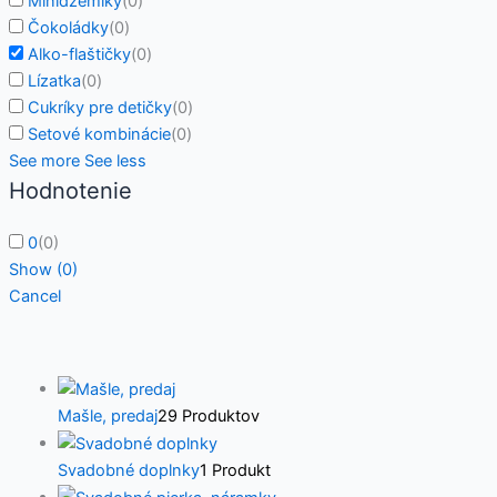
Minidžemíky
(
0
)
Čokoládky
(
0
)
Alko-flaštičky
(
0
)
Lízatka
(
0
)
Cukríky pre detičky
(
0
)
Setové kombinácie
(
0
)
See more
See less
Hodnotenie
0
(
0
)
Show
(
0
)
Cancel
Mašle, predaj
29 Produktov
Svadobné doplnky
1 Produkt