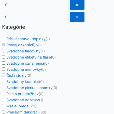
×
×
Kategórie
Príslušenstvo, doplnky
(
1
)
Predaj dekorácií
(
34
)
Svadobné tlačoviny
(
1
)
Svadobné etikety na flaše
(
0
)
Svadobné oznámenia
(
0
)
Svadobné menovky
(
0
)
Čísla stolov
(
0
)
Svadobný komplet
(
0
)
Svadobné pierka, náramky
(
3
)
Pierka pre družbov
(
0
)
Svadobné doplnky
(
1
)
Mašle, predaj
(
29
)
Prenájom dekorácií
(
30
)