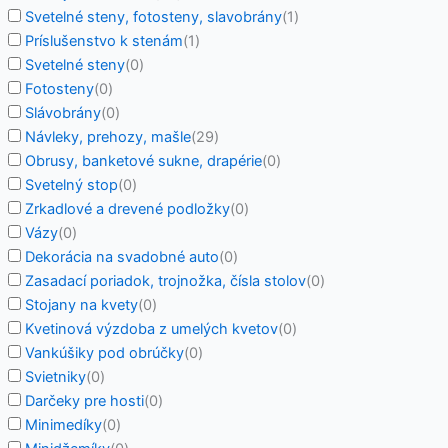
Svetelné steny, fotosteny, slavobrány
(
1
)
Príslušenstvo k stenám
(
1
)
Svetelné steny
(
0
)
Fotosteny
(
0
)
Slávobrány
(
0
)
Návleky, prehozy, mašle
(
29
)
Obrusy, banketové sukne, drapérie
(
0
)
Svetelný stop
(
0
)
Zrkadlové a drevené podložky
(
0
)
Vázy
(
0
)
Dekorácia na svadobné auto
(
0
)
Zasadací poriadok, trojnožka, čísla stolov
(
0
)
Stojany na kvety
(
0
)
Kvetinová výzdoba z umelých kvetov
(
0
)
Vankúšiky pod obrúčky
(
0
)
Svietniky
(
0
)
Darčeky pre hosti
(
0
)
Minimedíky
(
0
)