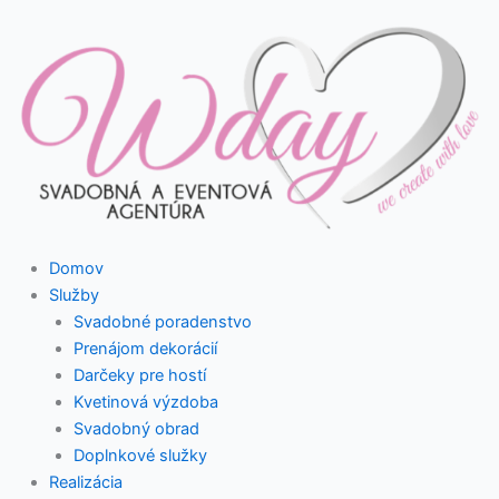
Preskočiť
na
obsah
Domov
Služby
Svadobné poradenstvo
Prenájom dekorácií
Darčeky pre hostí
Kvetinová výzdoba
Svadobný obrad
Doplnkové služky
Realizácia